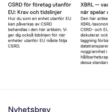
CSRD för företag utanför
XBRL — vad 
EU: Krav och tidslinjer
när spelar de
Hur du som en enhet utanför EU
Den här artikeln
kan påverkas av CSRD
XBRL-taxonomier
behandlas i den här artikeln. Vi
CSRD- och EU-t
ger dig också tidslinjen för när
diskuterar ocks
enheter utanför EU måste följa
taggning förbätt
CSRD.
datatransparens
noggrannhet i
hållbarhetsrappo
dessa standarder 
Nyhetsbrev