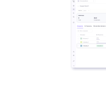
för
och PE-