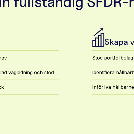
n fullständig SFDR-
Skapa 
Stöd portföljbolag
rav
Identifiera hållbar
rad vägledning och stöd
Införliva hållbarh
ck