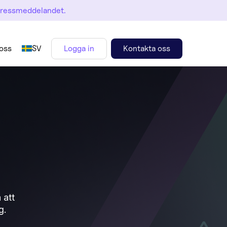
pressmeddelandet.
oss
SV
Logga in
Kontakta oss
 att
g.