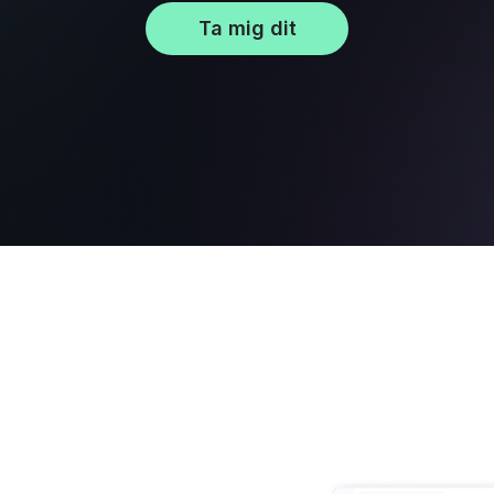
Ta mig dit
I-