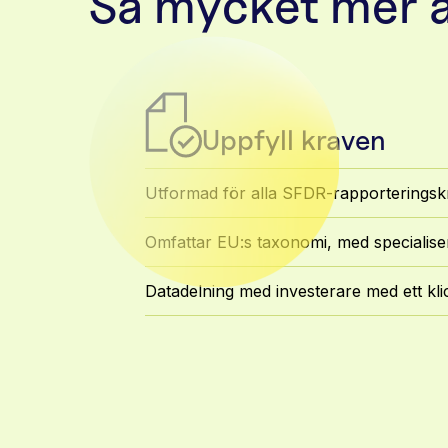
Så mycket mer ä
Uppfyll kraven
Utformad för alla SFDR-rapporteringsk
Omfattar EU:s taxonomi, med specialise
Datadelning med investerare med ett kli