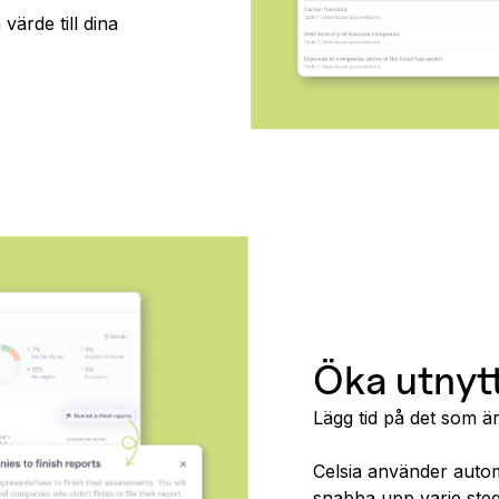
värde till dina
Öka utnytt
Lägg tid på det som är 
Celsia använder autom
snabba upp varje steg