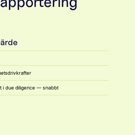
rapportering
värde
hetsdrivkrafter
et i due diligence — snabbt