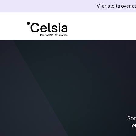
Vi är stolta över 
Som
e