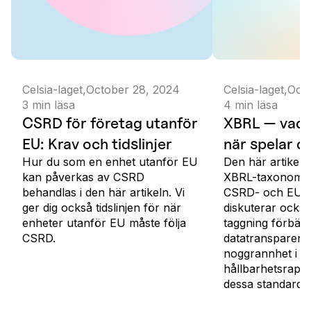
Celsia-laget
,
October 28, 2024
Celsia-laget
,
Octo
3
min läsa
4
min läsa
CSRD för företag utanför
XBRL — vad 
EU: Krav och tidslinjer
när spelar de
Hur du som en enhet utanför EU
Den här artikeln
kan påverkas av CSRD
XBRL-taxonomier
behandlas i den här artikeln. Vi
CSRD- och EU-t
ger dig också tidslinjen för när
diskuterar ocks
enheter utanför EU måste följa
taggning förbätt
CSRD.
datatransparens
noggrannhet i
hållbarhetsrappo
dessa standarder 