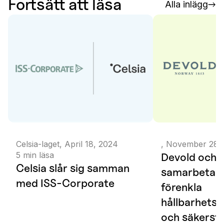
Fortsätt att läsa
Alla inlägg
Celsia-laget
,
April 18, 2024
,
November 28,
5
min läsa
Devold och C
Celsia slår sig samman
samarbetar f
med ISS-Corporate
förenkla
hållbarhetsr
och säkerstä