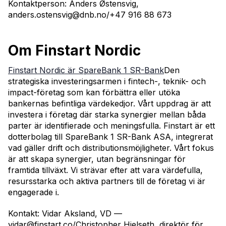
Kontaktperson: Anders Østensvig,
anders.ostensvig@dnb.no/+47 916 88 673
Om Finstart Nordic
Finstart Nordic är SpareBank 1 SR-Bank
Den
strategiska investeringsarmen i fintech-, teknik- och
impact-företag som kan förbättra eller utöka
bankernas befintliga värdekedjor. Vårt uppdrag är att
investera i företag där starka synergier mellan båda
parter är identifierade och meningsfulla. Finstart är ett
dotterbolag till SpareBank 1 SR-Bank ASA, integrerat
vad gäller drift och distributionsmöjligheter. Vårt fokus
är att skapa synergier, utan begränsningar för
framtida tillväxt. Vi strävar efter att vara värdefulla,
resursstarka och aktiva partners till de företag vi är
engagerade i.
Kontakt: Vidar Aksland, VD —
vidar@finstart.co/Christopher Hjelseth, direktör för