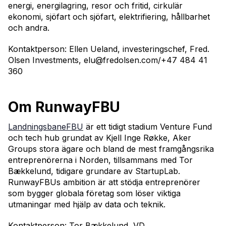
energi, energilagring, resor och fritid, cirkulär
ekonomi, sjöfart och sjöfart, elektrifiering, hållbarhet
och andra.
Kontaktperson: Ellen Ueland, investeringschef, Fred.
Olsen Investments, elu@fredolsen.com/+47 484 41
360
Om RunwayFBU
LandningsbaneFBU
är ett tidigt stadium Venture Fund
och tech hub grundat av Kjell Inge Røkke, Aker
Groups stora ägare och bland de mest framgångsrika
entreprenörerna i Norden, tillsammans med Tor
Bækkelund, tidigare grundare av StartupLab.
RunwayFBUs ambition är att stödja entreprenörer
som bygger globala företag som löser viktiga
utmaningar med hjälp av data och teknik.
Kontaktperson: Tor Bækkelund, VD,