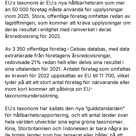
EU:s taxonomi är EU:s nya hållbarhetsram som mer
än 50 000 företag måste använda för upplysningar
inom 2025. Stora, offentliga företag omfattas redan av
lagstiftningen, som kommer att kräva upplysningar om
deras resultat i enlighet med ramverket i deras
årsredovisning för 2022.
Av 3 350 offentliga företag i Celsias databas, med data
extraherade från företagens årsredovisningar,
redovisade 21% redan helt eller delvis sina resultat i
sina uttalanden för 2021. Antalet företag som omfattas
av kraven för 2022 uppskattas av EU till 11 700, vilket
tyder på att ett stort antal företag för närvarande eller
inom kort kommer att påbörja sin EU-
taxonomiundersökning.
EU:s taxonomi har kallats den nya ”guldstandarden”
för hållbarhetsrapportering, och ett antal länder över
hela världen utvecklar sina egna gröna taxonomier.
Kina, Storbritannien och Indonesien är bara några av
de tiotals länder som har lanserat eller håller på att