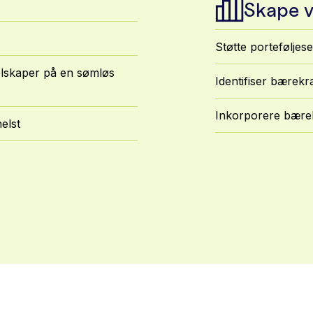
Skape v
Støtte porteføljes
selskaper på en sømløs
Identifiser bærekr
Inkorporere bærekr
elst