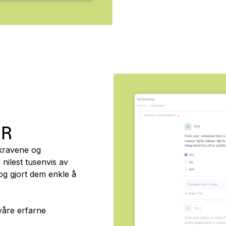
DR
skravene og
 nilest tusenvis av
og gjort dem enkle å
 våre erfarne