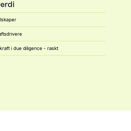
erdi
elskaper
aftsdrivere
aft i due diligence - raskt