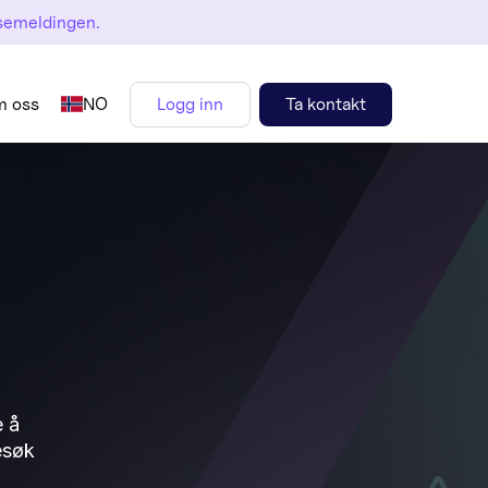
semeldingen.
 oss
NO
Logg inn
Ta kontakt
e å
esøk