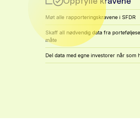
Oppfylle kravene
Møt alle rapporteringskravene i SFDR
Skaff all nødvendig data fra portefølje
måte
Del data med egne investorer når som h