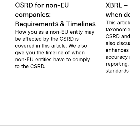
CSRD for non-EU
XBRL – what
companies:
when does 
This article e
Requirements & Timelines
taxonomies, an
How you as a non-EU entity may
CSRD and the 
be affected by the CSRD is
also discusse
covered in this article. We also
enhances data
give you the timeline of when
accuracy in sus
non-EU entities have to comply
reporting, an
to the CSRD.
standards will 