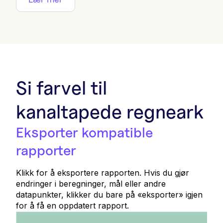
For det andre, estimer tiden brukt av interne
ressurser, konsulenter og advokater på
hver oppgave. Gjør dette estimatet for et
scenario uten Celsia og for et scenario med
Celsia.
For det tredje, anslå en kostnad per time på
~ 300 EUR for advokater, ~ 170 EUR for
Si farvel til
konsulenter, og ~ 85 EUR for interne
ressurser.
kanaltapede regneark
Til slutt krysssjekker du den estimerte
kostnaden uten Celsia med de estimerte
kostnadene beskrevet av EU.
Eksporter kompatible
rapporter
Klikk for å eksportere rapporten. Hvis du gjør
endringer i beregninger, mål eller andre
datapunkter, klikker du bare på «eksporter» igjen
for å få en oppdatert rapport.