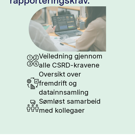
rapporteringskrav.
Veiledning gjennom
alle CSRD-kravene
Oversikt over
fremdrift og
datainnsamling
Sømløst samarbeid
med kollegaer