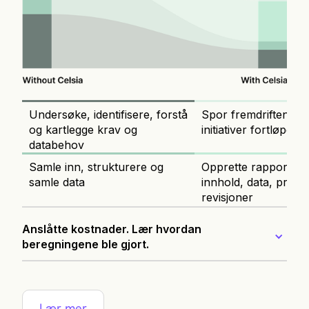
Undersøke, identifisere, forstå
Spor fremdriften fo
og kartlegge krav og
initiativer fortløpend
databehov
Samle inn, strukturere og
Opprette rapport, ink
samle data
innhold, data, prese
revisjoner
Anslåtte kostnader. Lær hvordan 
beregningene ble gjort.
Først må du bryte ned oppgaver for å
undersøke krav, samle inn data, strukturere
data og så videre.
Lær mer