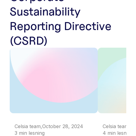
Sustainability
Reporting Directive
(CSRD)
Celsia team
,
October 28, 2024
Celsia team
,
Oc
3
min lesning
4
min lesning