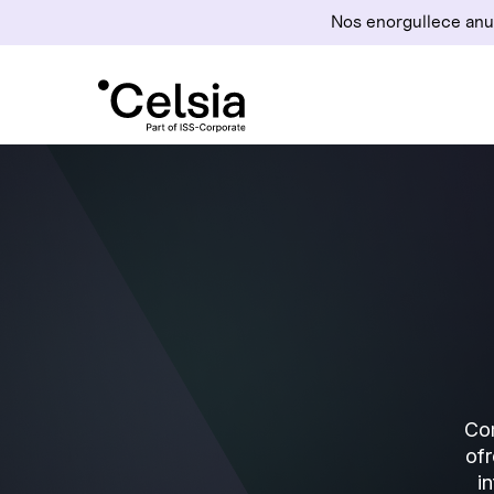
Nos enorgullece anu
Com
ofr
i