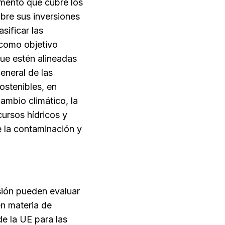
mento que cubre los
obre sus inversiones
sificar las
 como objetivo
que estén alineadas
eneral de las
stenibles, en
cambio climático, la
cursos hídricos y
de la contaminación y
rsión pueden evaluar
en materia de
de la UE para las