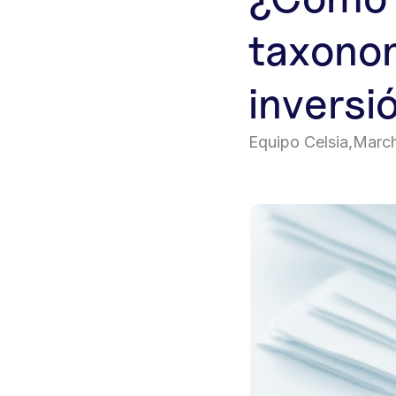
taxonom
inversi
Equipo Celsia
,
March