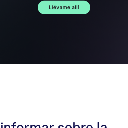
Llévame allí
nformar sobre la