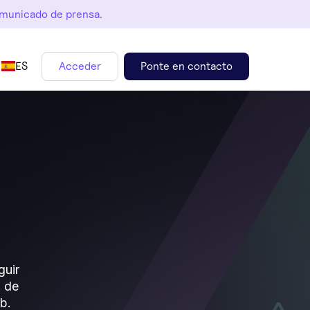
omunicado de prensa.
ES
Acceder
Ponte en contacto
guir
n de
b.