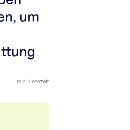
en, um
attung
min. Lesezeit