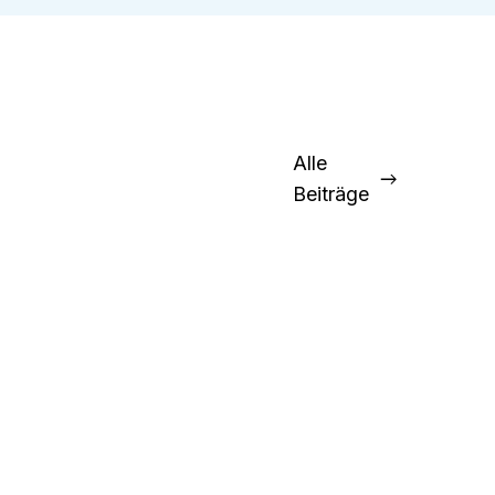
Alle
Beiträge
elsia team
,
May 26, 2023
1
min. Lesezeit