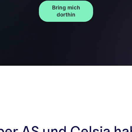
Bring mich
dorthin
er AS und Celsia h